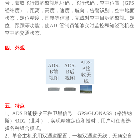
号，获取飞行器的监视地址码
，
飞行代码
，
空中位置
（
GPS
经纬度）
，
距离
，高度，
速度
，
航向
，
告警识别
，
空中地面
状态
，
定位精度
，
国籍等信息，完成对空中目标的监视、定
位、跟踪等功能
，
使
ATC
管制员能够实时监控
和知晓
飞机
在
空中的交通
状态
。
四、
外观
ADS-
ADS-
ADS-
B接
B
前
B后
收天
视图
视图
线
五、特点
1、
ADS-B能接收三种卫星信号：
GPS/GLONASS
（格洛纳
斯）
/BD2
（北斗）
，实现
精准
定位
和
授时，用户可
任意选
择各种
组合模式。
2、单台主机采用双通道配置，一根双通道天线，无顶空盲