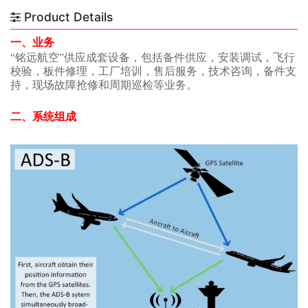
Product Details
一、
业务
“铭远航空”供应成套设备
，
包括备件供应，
安装调试，飞行
校验，板件修理，工厂培训，售后服务，技术咨询，备件支
持，
现场
故障
抢修
和周期巡检等
业务
。
二、系统组成