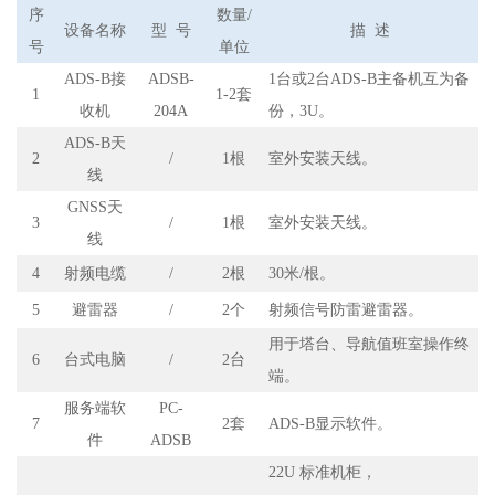
序
数量
/
设备名称
型
号
描
述
号
单位
ADS-B
接
ADSB-
1台或
2台ADS-B
主备机互为备
1
1-2套
收
机
204A
份
，
3U。
ADS-B天
2
/
1根
室外安装天线。
线
GNSS天
3
/
1根
室外
安装天线。
线
4
射频电缆
/
2根
30米/根。
5
避雷器
/
2个
射频信号防雷避雷器。
用于塔台、导航值班室操作终
6
台式电脑
/
2台
端。
服务端软
PC
-
7
2
套
ADS-B显示软件。
件
ADSB
22U 标准机柜
，