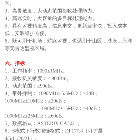
区。
3、高灵敏度
，
大动态范围接收处理能力。
4、高速实时
，
大容量的多目标处理能力
。
5、
具有监视精度高
，
信息丰富
，
更新
速率
快，
投入
成本
低
，
安装维护方便
。
6、
既可用于机场
，
航路监视，也适用于山区
，
沙漠
，
海洋
等无雷达监视区域。
六
、
指标
1、工作频率：1090±1MH
z。
2、接收机灵敏度：
≤
-90dBm
。
3、动态范围：≥90dB
。
4、带外抑制：
1090MH
z
±5.5MH
z
：
≥3dB
；
1090MH
z
±10MH
z
：
≥20dB
；
1090MH
z
±15MH
z
：
≥40dB
；
1090MH
z
±25MH
z
：
≥60dB
。
5、数据格式：ASTERIX CAT021
。
6、S模式下行数据链格式：DF17/18（可扩展
4/5/11/20/21）
。