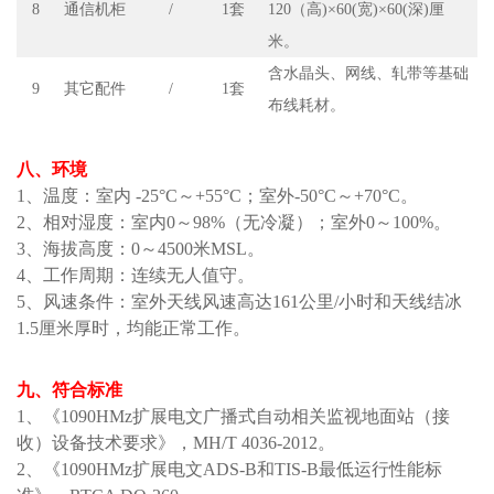
8
通信机柜
/
1套
120
（
高
)
×60
(
宽
)
×
6
0
(
深
)厘
米
。
含水晶头、网线、轧带等基础
9
其它配件
/
1套
布线耗材。
八
、
环境
1、
温度：室内
-
25
°C
～
+5
5
°C
；
室外
-
5
0°C
～
+70°C。
2、
相对湿度：室内
0
～
9
8
%
（无冷凝）；室外
0
～
100
%。
3、
海拔高度：
0
～
4500米
MSL
。
4、
工作周期：连续无人值守。
5、
风速条件：室外天线风速高达
161公里/小时
和
天线结冰
1.5厘米厚
时，均
能正常工作。
九
、
符合
标准
1、《
1090HMz扩展电文广播式自动相关监视地面站（接
收）设备技术要求
》，
MH/T 4036-2012。
2、《
1090HM
z
扩展电文
ADS-B和TIS-B最低运行性能标