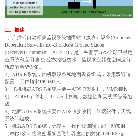
三、
概述
1、
广播
式
自动相关监视系统
地面站（接收）设备
(Automatic
Dependent
Surveillance
-Broadcast Ground Station
(Receiver)
Equipment
，
ADS-B
)
，
是一种基于
GPS全球卫星定
位系统和应用地
-
空
-
空数据链技术
，监视
航空器
在空间
运行
轨迹
的新型
设备
。
2、ADS-B系统，由机载设备和地面设备组成，采用双通道
配置，工作频率1090MHz。
3、飞机机载ADS-B系统主要由ADS-B
发射机，
MMR接收
机
，
ADIRU计算机
，
TCAS计算机
，
数据链
和天线系统等组
成。
4、地面
ADS-B系统
主要由
ADS-B
接收机，终端软件，天线
系统等组成
。
5、机载ADS-B系统，
无需人工操作或询问
，
能自动
实时
（每秒
1
次）
接收处理航空飞行器发出的
射频
1090 ES 信