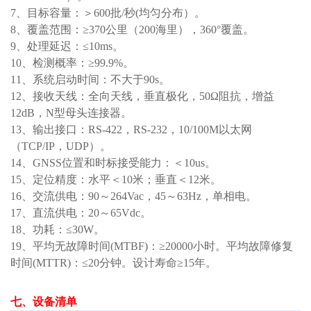
7、目标容量：
＞
600批/秒(均匀分布）
。
8、覆盖范围：≥370
公里（
200
海里），
360°
覆盖。
9、处理延迟：≤10ms。
10、检测概率：≥99.9%。
11
、系统启动时间：不大于
90
s。
1
2
、
接收
天线：全向
天线，
垂直极化
，
50Ω
阻抗，
增益
12
dB
，
N
型母头连接器。
13、输出接口：RS-422，RS-232，10/100M以太网
（TCP/IP，UDP）。
14
、
GNSS位置和时标接受能力：
＜
10us
。
15、
定位精度：水平
＜
10
米；
垂直
＜
12
米。
1
6
、
交流
供电：
90
～
264V
ac，
45
～
63H
z，单相电。
17、直流供电：
20
～
65V
dc。
18、
功耗：
≤30W
。
19、平均无故障时间(MTBF)
：
≥
20000
小时。平均故障修复
时间
(MTTR)
：
≤
2
0
分钟。
设计寿命
≥
15年。
七、设备清单